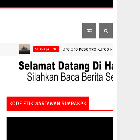
RA JATIM
SUARA DIY
SUARA KALTENG
UARA PENDIDIKAN
Oro Oro Kesongo Kurdo Pagi ini Setinggi 15 M
SUARA JATENG
KODE ETIK WARTAWAN SUARAKPK