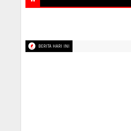
NASIONAL
OPINI
ADVERTORIAL
PARIWIS
SUARA SULTRA
SUARA SULSEL
SUARA GOR
BERITA HARI INI