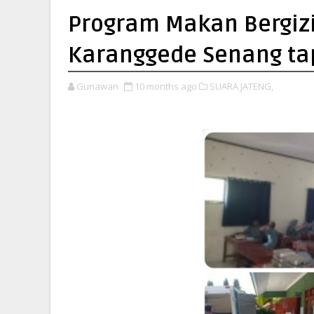
Program Makan Bergizi
Karanggede Senang ta
Gunawan
10 months ago
SUARA JATENG,