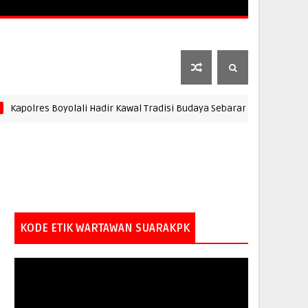
RA JATIM
SUARA DIY
SUARA KALTENG
UARA PENDIDIKAN
res Boyolali Hadir Kawal Tradisi Budaya Sebaran Apem Pengging
KODE ETIK WARTAWAN SUARAKPK