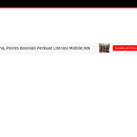
ATA
PERISTIWA
HUKUM & POLITIK
SUARA JATENG
SUA
ONTALO
SUARA SUMUT
SUARA ACEH
SUARA DAERAH
S
 Boyolali Perkuat Literasi Mobile JKN
Kapol
SUARA JATENG