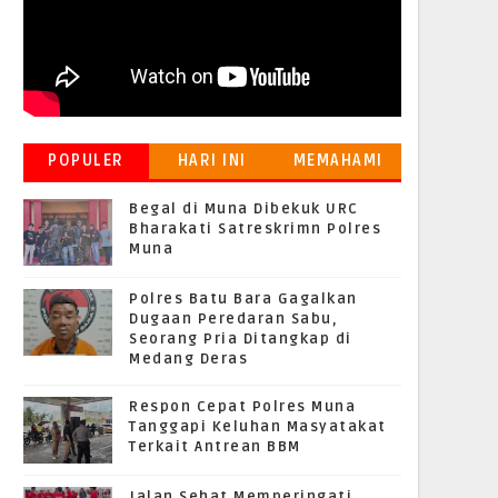
POPULER
HARI INI
MEMAHAMI
GRATIFIKASI
Begal di Muna Dibekuk URC
Bharakati Satreskrimn Polres
Muna
Polres Batu Bara Gagalkan
Dugaan Peredaran Sabu,
Seorang Pria Ditangkap di
Medang Deras
Respon Cepat Polres Muna
Tanggapi Keluhan Masyatakat
Terkait Antrean BBM
Jalan Sehat Memperingati