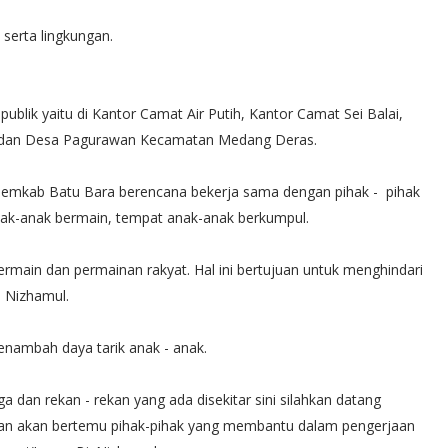
serta lingkungan.
ublik yaitu di Kantor Camat Air Putih, Kantor Camat Sei Balai,
i dan ⁠Desa Pagurawan Kecamatan Medang Deras.
emkab Batu Bara berencana bekerja sama dengan pihak - pihak
nak-anak bermain, tempat anak-anak berkumpul.
bermain dan permainan rakyat. Hal ini bertujuan untuk menghindari
p Nizhamul.
menambah daya tarik anak - anak.
rga dan rekan - rekan yang ada disekitar sini silahkan datang
pan akan bertemu pihak-pihak yang membantu dalam pengerjaan