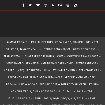
ALAMAT REDAKSI : PERUM PEPABRI, RT.04 RW.07, TINGKIR LOR, KOTA
SALATIGA, JAWA TENGAH -- HOTLINE REDAKSI/WA : 0813 9000 1358 --
ALAMAT EMAIL : SUARAKPK2017@GMAIL.COM -- COPY@SUARAKPK2017 --
WARTAWAN SUARAKPK BUKAN BAGIAN DARI KOMISI PEMBERANTASAN
KORUPSI (KPK) : PERHATIAN...!!! -- HATI HATI PENIPUAN BERKEDOK KPK -
LAPORKAN POLISI JIKA ADA WARTAWAN SUARAKPK YANG MENGAKU
PEGAWAI KPK --
WWW.SUARAKPK.COM -- DITERBITKAN OLEH : PT.ISNA
MANDIRI MEDIA, AHU - 0023370.AH.01.01.TAHUN 2018 -- TDP :
11.13.1.73.00317 -- SIUP : 503.3/36/MIKRO/V/411/2018 -- NPWP :