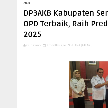
2025
DP3AKB Kabupaten Se
OPD Terbaik, Raih Pred
2025
Gunawan
7 months ago
SUARA JATENG,