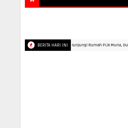
NASIONAL
OPINI
ADVERTORIAL
PARIWIS
SUARA SULTRA
SUARA SULSEL
SUARA GOR
Kepala Bapas Kelas II Baubau Kunjungi Rumah PLN Muna, Dukung
BERITA HARI INI