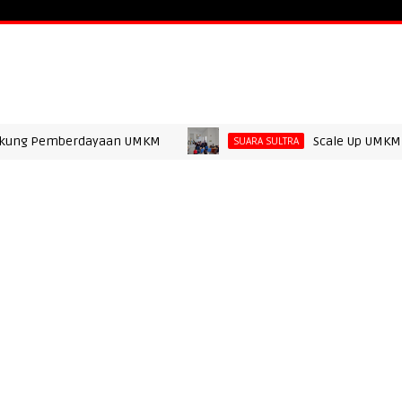
ATA
PERISTIWA
HUKUM & POLITIK
SUARA JATENG
SUA
ONTALO
SUARA SUMUT
SUARA ACEH
SUARA DAERAH
S
 Pemberdayaan UMKM
Scale Up UMKM 2026: Ti
SUARA SULTRA