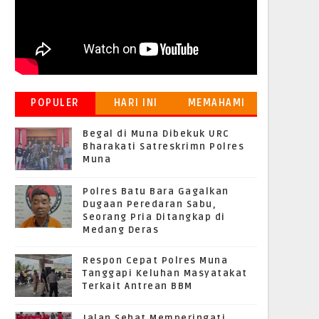
POPULER
HARI INI
MEMAHAMI
GRATIFIKASI
Begal di Muna Dibekuk URC
Bharakati Satreskrimn Polres
Muna
Polres Batu Bara Gagalkan
Dugaan Peredaran Sabu,
Seorang Pria Ditangkap di
Medang Deras
Respon Cepat Polres Muna
Tanggapi Keluhan Masyatakat
Terkait Antrean BBM
Jalan Sehat Memperingati