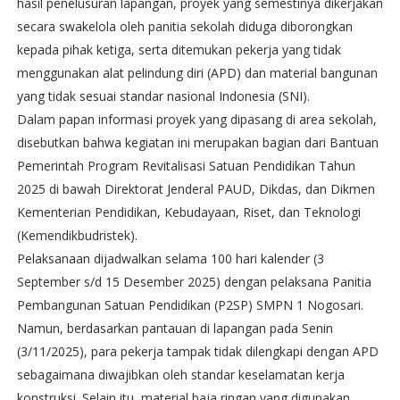
hasil penelusuran lapangan, proyek yang semestinya dikerjakan
secara swakelola oleh panitia sekolah diduga diborongkan
kepada pihak ketiga, serta ditemukan pekerja yang tidak
menggunakan alat pelindung diri (APD) dan material bangunan
yang tidak sesuai standar nasional Indonesia (SNI).
Dalam papan informasi proyek yang dipasang di area sekolah,
disebutkan bahwa kegiatan ini merupakan bagian dari Bantuan
Pemerintah Program Revitalisasi Satuan Pendidikan Tahun
2025 di bawah Direktorat Jenderal PAUD, Dikdas, dan Dikmen
Kementerian Pendidikan, Kebudayaan, Riset, dan Teknologi
(Kemendikbudristek).
Pelaksanaan dijadwalkan selama 100 hari kalender (3
September s/d 15 Desember 2025) dengan pelaksana Panitia
Pembangunan Satuan Pendidikan (P2SP) SMPN 1 Nogosari.
Namun, berdasarkan pantauan di lapangan pada Senin
(3/11/2025), para pekerja tampak tidak dilengkapi dengan APD
sebagaimana diwajibkan oleh standar keselamatan kerja
konstruksi. Selain itu, material baja ringan yang digunakan